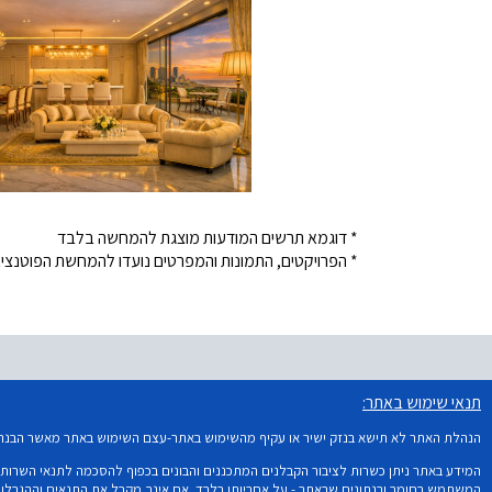
* דוגמא תרשים המודעות מוצגת להמחשה בלבד
* הפרויקטים, התמונות והמפרטים נועדו להמחשת הפוטנציא
תנאי שימוש באתר:
הנהלת האתר לא תישא בנזק ישיר או עקיף מהשימוש באתר-עצם השימוש באתר מאשר הבנה וה
המידע באתר ניתן כשרות לציבור הקבלנים המתכננים והבונים בכפוף להסכמה לתנאי השרות ו
המשתמש בחומר ובנתונים שבאתר - על אחריותו בלבד. אם אינך מקבל את התנאים וההגבלות, 