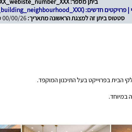
ביתן מספר: XXX_webiste_number_XXX
XXX_building_city_XXX (XXX_building_neighbourho)
סטטוס ביתן זה למצגת הראשונה מתאריך:
00/00/26 עד 00/00/26
קי הבית בפרוייקט בעל התיכנון המוקפד.
 במיוחד.