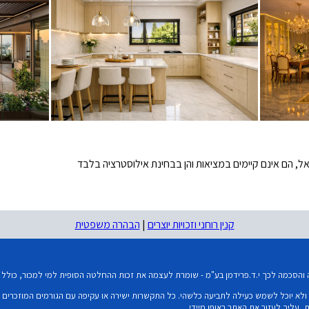
ל, הם אינם קיימים במציאות והן בבחינת אילוסטרציה בלבד
קנין רוחני וזכויות יוצרים
|
הבהרה משפטית
סכמה לכך י.ד.פרידמן בע"מ - שומרת לעצמה את זכות ההחלטה הסופית למי למכור, כולל שי
לא יוכל לשמש כעילה לתביעה כלשהי. כל התקשרות ישירה או עקיפה עם הגורמים המוזכרים בא
עליך לעזוב את האתר באופן מיידי.