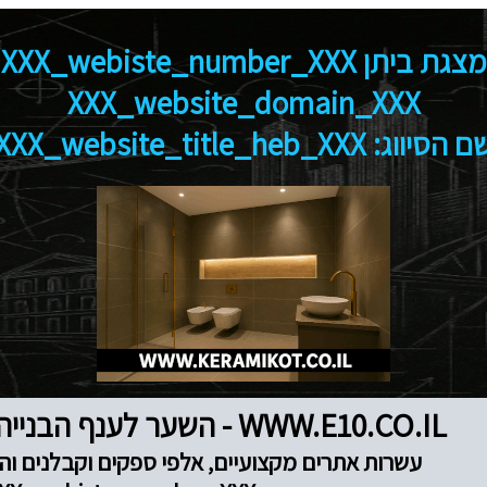
מצגת ביתן XXX_webiste_number_XXX
XXX_website_domain_XXX
 הסיווג: XXX_website_title_heb_XXX
WWW.E10.CO.IL - השער לענף הבנייה והנדל"ן
עשרות אתרים מקצועיים, אלפי ספקים וקבלנים והז