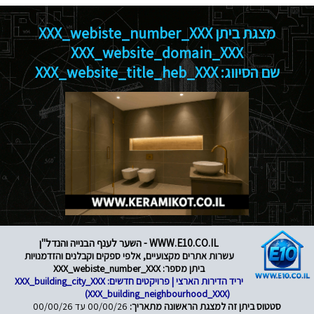
מצגת ביתן XXX_webiste_number_XXX
XXX_website_domain_XXX
שם הסיווג: XXX_website_title_heb_XXX
WWW.E10.CO.IL - השער לענף הבנייה והנדל"ן
עשרות אתרים מקצועיים, אלפי ספקים וקבלנים והזדמנויות
ביתן מספר: XXX_webiste_number_XXX
יריד הדירות הארצי | פרויקטים חדשים: XXX_building_city_XXX
(XXX_building_neighbourhood_XXX)
סטטוס ביתן זה למצגת הראשונה מתאריך:
00/00/26 עד 00/00/26