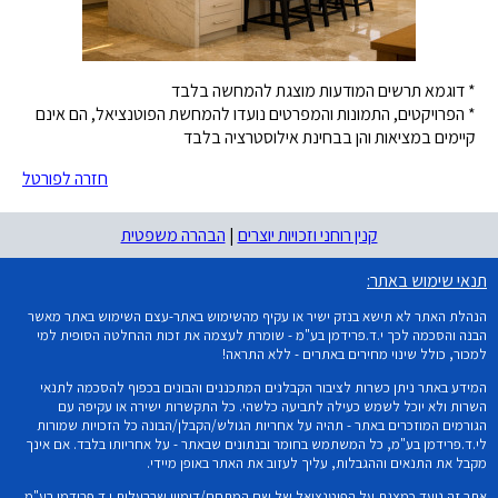
* דוגמא תרשים המודעות מוצגת להמחשה בלבד
* הפרויקטים, התמונות והמפרטים נועדו להמחשת הפוטנציאל, הם אינם
קיימים במציאות והן בבחינת אילוסטרציה בלבד
חזרה לפורטל
קנין רוחני וזכויות יוצרים
|
הבהרה משפטית
תנאי שימוש באתר:
הנהלת האתר לא תישא בנזק ישיר או עקיף מהשימוש באתר-עצם השימוש באתר מאשר
הבנה והסכמה לכך י.ד.פרידמן בע"מ - שומרת לעצמה את זכות ההחלטה הסופית למי
למכור, כולל שינוי מחירים באתרים - ללא התראה!
המידע באתר ניתן כשרות לציבור הקבלנים המתכננים והבונים בכפוף להסכמה לתנאי
השרות ולא יוכל לשמש כעילה לתביעה כלשהי. כל התקשרות ישירה או עקיפה עם
הגורמים המוזכרים באתר - תהיה על אחריות הגולש/הקבלן/הבונה כל הזכויות שמורות
לי.ד.פרידמן בע"מ, כל המשתמש בחומר ובנתונים שבאתר - על אחריותו בלבד. אם אינך
מקבל את התנאים וההגבלות, עליך לעזוב את האתר באופן מיידי.
אתר זה נועד כמצגת על הפוטנציאל של שם המתחם/דומיין שבבעלות י.ד.פרידמן בע"מ.